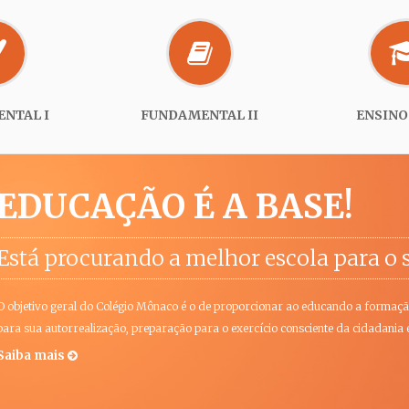
NTAL I
FUNDAMENTAL II
ENSINO
EDUCAÇÃO É A BASE!
Está procurando a melhor escola para o s
O objetivo geral do Colégio Mônaco é o de proporcionar ao educando a formaçã
para sua autorrealização, preparação para o exercício consciente da cidadania
Saiba mais