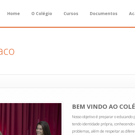
Home
O Colégio
Cursos
Documentos
Ac
aco
BEM VINDO AO COL
Nosso objetivo é preparar o educando 
tendo identidade própria, conhecendo d
problemas, além de respeitar as difer