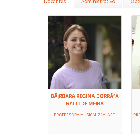
Docentes
Administrativo
Ope
BÃ¡RBARA REGINA CORRÃªA
GALLI DE MEIRA
PROFESSORA MUSICALIZAÃ§Ã£O
PR