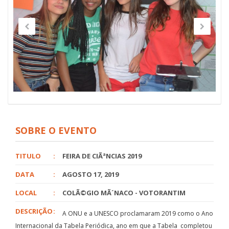
SOBRE O EVENTO
TITULO
:
FEIRA DE CIÃªNCIAS 2019
DATA
:
AGOSTO 17, 2019
LOCAL
:
COLÃ©GIO MÃ´NACO - VOTORANTIM
DESCRIÇÃO
:
A ONU e a UNESCO proclamaram 2019 como o Ano
Internacional da Tabela Periódica, ano em que a Tabela completou